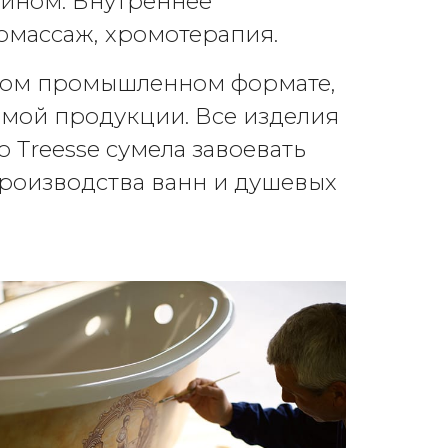
айном. Внутреннее
ромассаж, хромотерапия.
аком промышленном формате,
имой продукции. Все изделия
 Treesse сумела завоевать
роизводства ванн и душевых