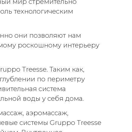
нный мир стремительно
роль технологическим
енно они позволяют нам
амому роскошному интерьеру
ppo Treesse. Таким как,
углублении по периметру
ивительная система
ьной воды у себя дома.
ассаж, аэромассаж,
евые системы Gruppo Treesse