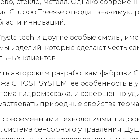
рево, стекло, металл. Однако совреме
ия Gruppo Treesse отводит значимую 
бласти инноваций.
rystaltech и другие особые смолы, им
мы изделий, которые сделают честь с
льных клиентов.
ть авторским разработкам фабрики Gru
ажа GHOST SYSTEM, её особенность в 
стема гидромассажа, и совершенно уд
вствовать природные свойства термал
 современными технологиями: гидром
 система сенсорного управления. Душ