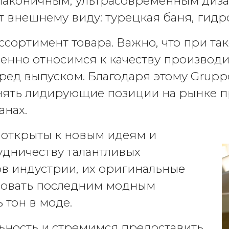
лаконичным, ультрасовременным диз
т внешнему виду: турецкая баня, гид
сортимент товара. Важно, что при т
венно относимся к качеству производ
ред выпуском. Благодаря этому Gruppo
анять лидирующие позиции на рынке п
анах.
а открыты к новым идеям и
удничеству талантливых
в индустрии, их оригинальные
довать последним модным
 тон в моде.
ность и стремимся предоставить