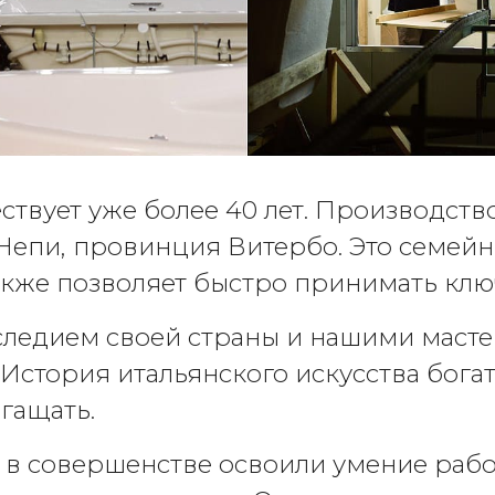
твует уже более 40 лет. Производство
епи, провинция Витербо. Это семейны
также позволяет быстро принимать кл
ледием своей страны и нашими мастер
стория итальянского искусства богат
гащать.
в совершенстве освоили умение рабо