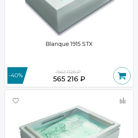
Blanque 1915 STX
942 026 ₽
-40%
565 216 ₽
favorite_border