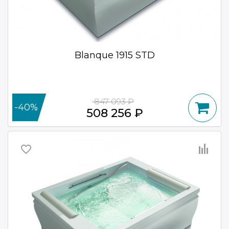
Blanque 1915 STD
847 093 ₽
-40%
508 256 ₽
favorite_border