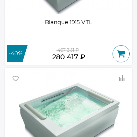
Blanque 1915 VTL
467 361 ₽
-40%
280 417 ₽
favorite_border