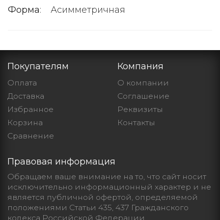
Форма
:
Асимметричная
Покупателям
Компания
Оплата
О компании
Доставка
Cоглашение
Избранное
Реквизиты
Корзина
Контакты
Сравнение
Правовая информация
Обращаем ваше внимание на то, что сайт носит
исключительно информационный характер и не
является публичной офертой, определяемой
положениями Статьи 435, 437 Гражданского
кодекса Российской Федерации.