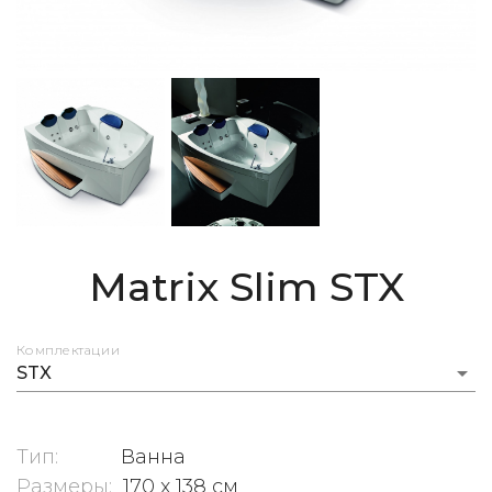
Matrix Slim
STX
Комплектации
arrow_drop_down
STX
Тип:
Ванна
Размеры:
170 x 138 см