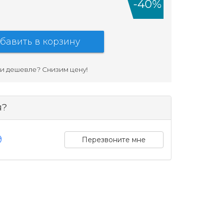
-40%
бавить в корзину
и дешевле? Cнизим цену!
я?
9
Перезвоните мне