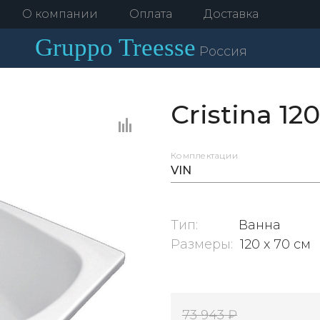
О компании
Оплата
Доставка
Gruppo
Treesse
Россия
Cristina 12
Комплектации
VIN
Тип:
Ванна
Размеры:
120 x 70 см
73 943 ₽